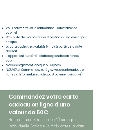
60€
Vous pouvez retirer la carte cadeau directement au
cabinet
Possibilité d'envoi postal dès réception du règlement par
chèque
La carte cadeau est valable
6 mois
à partir de la date
d'achat
Il appartient au bénéficiaire de prendre son rendez-
vous
Mode de règlement : chèque ou espèces
NOUVEAU! Commandez et réglez votre carte cadeau en
ligne via le formulaire ci-dessous (paiement sécurisé)
Commandez votre carte
cadeau en ligne d'une
valeur de 50€
Bon pour une séance de réflexologie
individuelle (valable 6 mois après la date